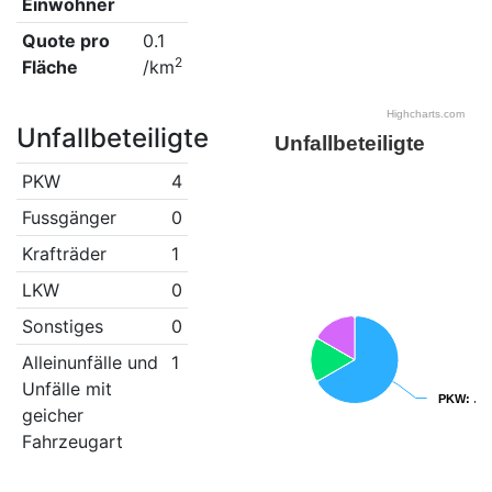
Einwohner
Quote pro
0.1
2
Fläche
/km
Highcharts.com
Unfallbeteiligte
Unfallbeteiligte
PKW
4
Fussgänger
0
Krafträder
1
LKW
0
Sonstiges
0
Alleinunfälle und
1
Unfälle mit
PKW
PKW
: …
: …
geicher
Fahrzeugart