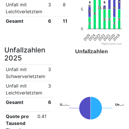
4
4
6
6
6
6
Unfall mit
3
8
11
5
5
3
0
0
11
11
1
1
5
5
5
Leichtverletztem
3
3
8
8
5
5
5
5
5
5
Gesamt
6
11
16
6
11
8
3
3
3
3
0
2022
2021
2020
2019
2025
2024
2023
Highcharts.com
Unfallzahlen
Unfallzahlen
2025
Unfall mit
3
Schwerverletztem
Unfall mit
3
Leichtverletztem
Gesamt
6
U…
U…
:…
:…
Un…
Un…
: …
: …
Quote pro
0.41
Tausend