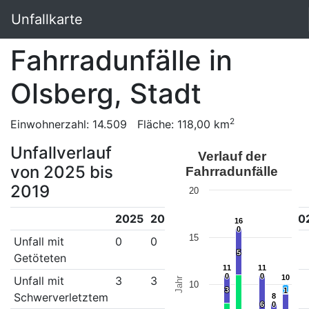
Unfallkarte
Fahrradunfälle in
Olsberg, Stadt
2
Einwohnerzahl: 14.509 Fläche: 118,00 km
Unfallverlauf
Verlauf der
von 2025 bis
Fahrradunfälle
2019
20
2025
2024
2023
2022
2021
20
16
16
0
0
15
Unfall mit
0
0
0
0
0
0
5
5
Getöteten
11
11
11
11
0
0
0
0
10
10
Unfall mit
3
3
5
1
6
5
Jahr
10
3
3
1
1
Schwerverletztem
8
8
6
6
0
0