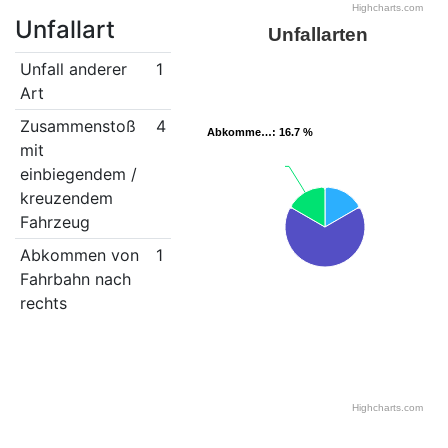
Highcharts.com
Unfallart
Unfallarten
Unfall anderer
1
Art
Zusammenstoß
4
Abkomme…
Abkomme…
: 16.7 %
: 16.7 %
mit
einbiegendem /
kreuzendem
Fahrzeug
Abkommen von
1
Fahrbahn nach
rechts
Highcharts.com