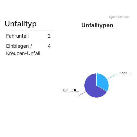
Highcharts.com
Unfalltyp
Unfalltypen
Fahrunfall
2
Einbiegen /
4
Kreuzen-Unfall
Fahr…
Fahr…
: 3
: 3
Ein…
Ein…
: 6…
: 6…