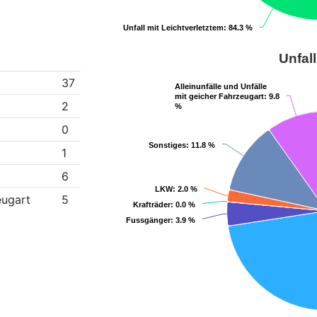
Unfall mit Leichtverletztem
Unfall mit Leichtverletztem
: 84.3 %
: 84.3 %
Unfall
37
Alleinunfälle und Unfälle
Alleinunfälle und Unfälle
mit geicher Fahrzeugart
mit geicher Fahrzeugart
: 9.8
: 9.8
2
%
%
0
Sonstiges
Sonstiges
: 11.8 %
: 11.8 %
1
6
LKW
LKW
: 2.0 %
: 2.0 %
eugart
5
Krafträder
Krafträder
: 0.0 %
: 0.0 %
Fussgänger
Fussgänger
: 3.9 %
: 3.9 %