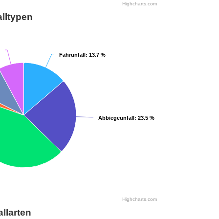
Highcharts.com
lltypen
Fahrunfall
Fahrunfall
: 13.7 %
: 13.7 %
Abbiegeunfall
Abbiegeunfall
: 23.5 %
: 23.5 %
Highcharts.com
allarten