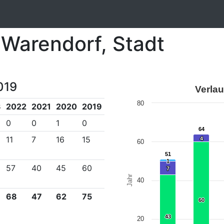
 Warendorf, Stadt
019
Verlau
80
3
2022
2021
2020
2019
0
0
1
0
64
64
11
7
16
15
4
4
60
51
51
1
1
57
40
45
60
7
7
Jahr
40
68
47
62
75
60
60
43
43
20