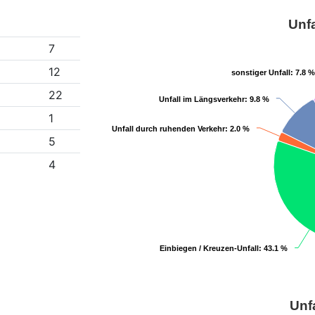
Unfa
7
12
sonstiger Unfall
sonstiger Unfall
: 7.8 %
: 7.8 %
22
Unfall im Längsverkehr
Unfall im Längsverkehr
: 9.8 %
: 9.8 %
1
Unfall durch ruhenden Verkehr
Unfall durch ruhenden Verkehr
: 2.0 %
: 2.0 %
5
4
Einbiegen / Kreuzen-Unfall
Einbiegen / Kreuzen-Unfall
: 43.1 %
: 43.1 %
Unf