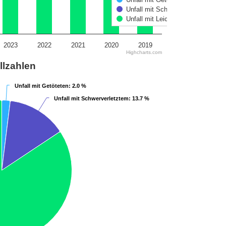
Unfall mit Schwerverletztem
Unfall mit Leichtverletztem
2023
2022
2021
2020
2019
Highcharts.com
llzahlen
Unfall mit Getöteten
Unfall mit Getöteten
: 2.0 %
: 2.0 %
Unfall mit Schwerverletztem
Unfall mit Schwerverletztem
: 13.7 %
: 13.7 %