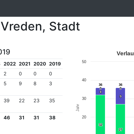
 Vreden, Stadt
019
Verlau
50
3
2022
2021
2020
2019
2
0
0
0
40
5
9
8
3
36
36
36
36
0
0
0
0
4
4
9
9
30
39
22
23
35
Jahr
46
31
31
38
20
32
32
27
27