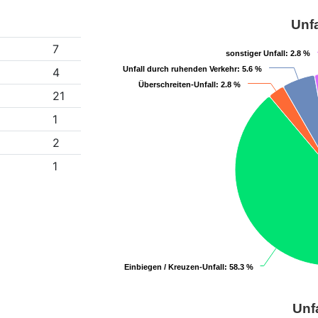
Unfa
7
sonstiger Unfall
sonstiger Unfall
: 2.8 %
: 2.8 %
Unfall durch ruhenden Verkehr
Unfall durch ruhenden Verkehr
: 5.6 %
: 5.6 %
4
Überschreiten-Unfall
Überschreiten-Unfall
: 2.8 %
: 2.8 %
21
1
2
1
Einbiegen / Kreuzen-Unfall
Einbiegen / Kreuzen-Unfall
: 58.3 %
: 58.3 %
Unf