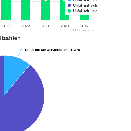
22
22
Unfall mit Schwerverletztem
Unfall mit Leichtverletztem
2023
2022
2021
2020
2019
Highcharts.com
llzahlen
Unfall mit Schwerverletztem
Unfall mit Schwerverletztem
: 11.1 %
: 11.1 %