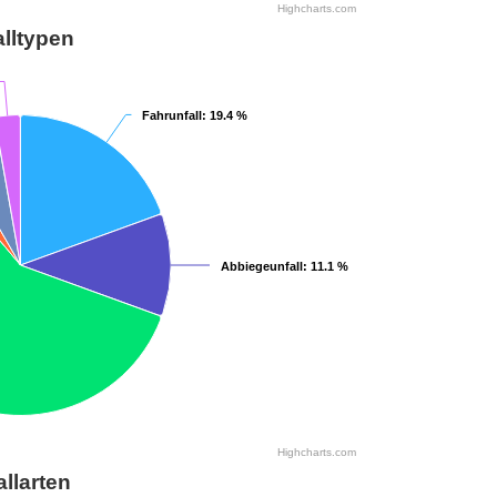
Highcharts.com
lltypen
Fahrunfall
Fahrunfall
: 19.4 %
: 19.4 %
Abbiegeunfall
Abbiegeunfall
: 11.1 %
: 11.1 %
Highcharts.com
allarten