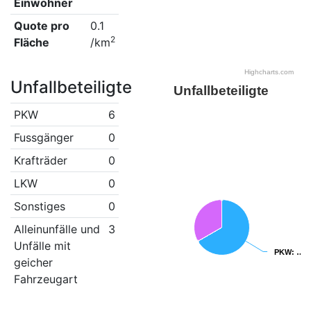
Einwohner
Quote pro
0.1
2
Fläche
/km
Highcharts.com
Unfallbeteiligte
Unfallbeteiligte
PKW
6
Fussgänger
0
Krafträder
0
LKW
0
Sonstiges
0
Alleinunfälle und
3
Unfälle mit
PKW
PKW
: …
: …
geicher
Fahrzeugart