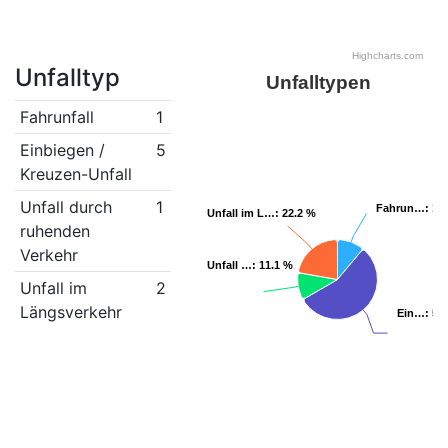
Highcharts.com
Unfalltyp
Unfalltypen
Fahrunfall
1
Einbiegen /
5
Kreuzen-Unfall
Unfall durch
1
Fahrun…
Fahrun…
: 11
: 11
Unfall im L…
Unfall im L…
: 22.2 %
: 22.2 %
ruhenden
Verkehr
Unfall …
Unfall …
: 11.1 %
: 11.1 %
Unfall im
2
Längsverkehr
Ein…
Ein…
: 5
: 5