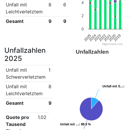
1
1
4
8
8
8
8
Unfall mit
8
6
11
11
8
4
6
6
Leichtverletztem
2
4
4
Gesamt
9
9
11
11
10
5
0
2022
2021
2020
2019
2025
2024
2023
Highcharts.com
Unfallzahlen
Unfallzahlen
2025
Unfall mit
1
Schwerverletztem
Unfall mit
8
Unfall mit S…
Unfall mit S…
: 11
: 11
Leichtverletztem
Gesamt
9
Quote pro
1.02
Tausend
Unfall mit …
Unfall mit …
: 88.9 %
: 88.9 %