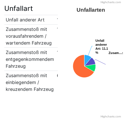
Highcharts.com
Unfallart
Unfallarten
Unfall anderer Art
1
Zusammenstoß mit
1
vorausfahrendem /
Unfall
Unfall
wartendem Fahrzeug
anderer
anderer
Art
Art
: 11.1
: 11.1
Zusammenstoß mit
1
%
%
Zusam…
Zusam…
: 1
: 1
entgegenkommendem
Fahrzeug
Zusammenstoß mit
6
einbiegendem /
kreuzendem Fahrzeug
Highcharts.com