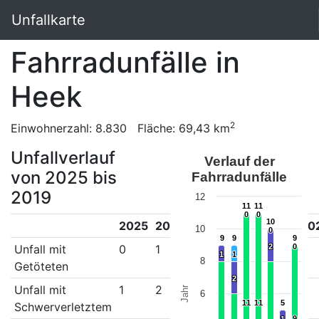
Unfallkarte
Fahrradunfälle in
Heek
2
Einwohnerzahl: 8.830 Fläche: 69,43 km
Unfallverlauf
Verlauf der
von 2025 bis
Fahrradunfälle
2019
12
11
11
11
11
0
0
0
0
10
10
2025
2024
2023
2022
2021
20
10
0
0
9
9
9
9
9
9
Unfall mit
0
1
0
0
0
2
2
0
0
0
1
1
1
1
8
Getöteten
2
2
Unfall mit
1
2
0
0
2
1
Jahr
6
11
11
11
11
5
5
Schwerverletztem
9
9