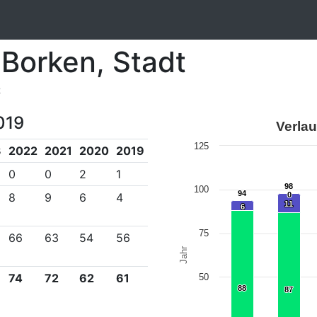
 Borken, Stadt
2
019
Verlau
125
3
2022
2021
2020
2019
0
0
2
1
98
98
100
94
94
8
9
6
4
0
0
11
11
6
6
75
66
63
54
56
Jahr
74
72
62
61
50
88
88
87
87