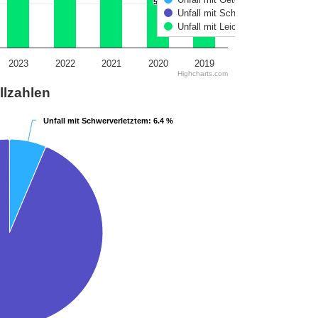
54
54
Unfall mit Schwerverletztem
Unfall mit Leichtverletztem
2023
2022
2021
2020
2019
Highcharts.com
llzahlen
Unfall mit Schwerverletztem
Unfall mit Schwerverletztem
: 6.4 %
: 6.4 %