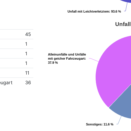
Unfall mit Leichtverletztem
Unfall mit Leichtverletztem
: 93.6 %
: 93.6 %
Unfall
45
1
1
Alleinunfälle und Unfälle
Alleinunfälle und Unfälle
mit geicher Fahrzeugart
mit geicher Fahrzeugart
:
:
1
37.9 %
37.9 %
11
eugart
36
Sonstiges
Sonstiges
: 11.6 %
: 11.6 %