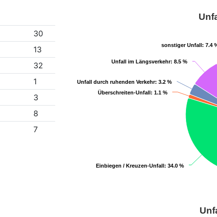
Unfa
30
sonstiger Unfall
sonstiger Unfall
: 7.4 
: 7.4 
13
Unfall im Längsverkehr
Unfall im Längsverkehr
: 8.5 %
: 8.5 %
32
1
Unfall durch ruhenden Verkehr
Unfall durch ruhenden Verkehr
: 3.2 %
: 3.2 %
Überschreiten-Unfall
Überschreiten-Unfall
: 1.1 %
: 1.1 %
3
8
7
Einbiegen / Kreuzen-Unfall
Einbiegen / Kreuzen-Unfall
: 34.0 %
: 34.0 %
Unf