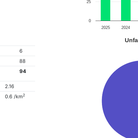
25
0
2025
2024
Unfa
6
88
94
2.16
2
0.6 /km