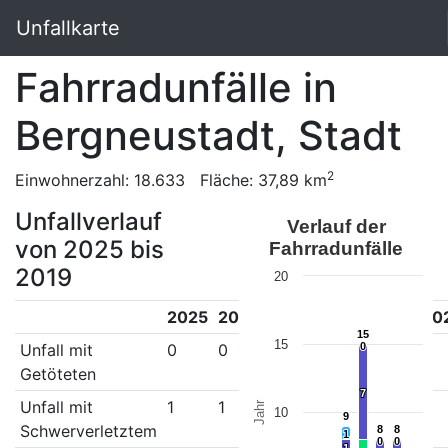
Unfallkarte
Fahrradunfälle in
Bergneustadt, Stadt
2
Einwohnerzahl: 18.633 Fläche: 37,89 km
Unfallverlauf
Verlauf der
von 2025 bis
Fahrradunfälle
2019
20
2025
2024
2023
2022
2021
20
15
15
15
Unfall mit
0
0
1
0
0
0
0
0
Getöteten
7
7
Unfall mit
1
1
1
7
3
2
Jahr
10
9
9
Schwerverletztem
8
8
8
8
1
1
0
0
0
0