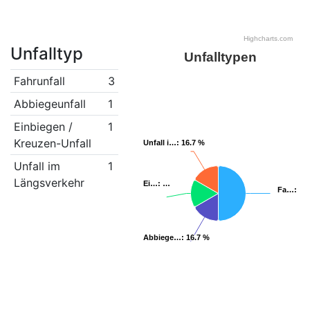
Highcharts.com
Unfalltyp
Unfalltypen
Fahrunfall
3
Abbiegeunfall
1
Einbiegen /
1
Kreuzen-Unfall
Unfall i…
Unfall i…
: 16.7 %
: 16.7 %
Unfall im
1
Längsverkehr
Ei…
Ei…
: …
: …
Fa…
Fa…
: …
: …
Abbiege…
Abbiege…
: 16.7 %
: 16.7 %