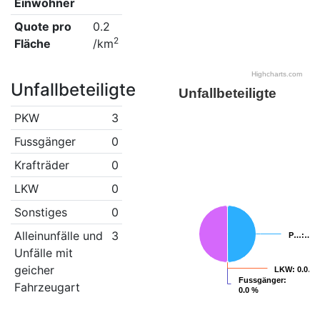
Einwohner
Quote pro
0.2
2
Fläche
/km
Highcharts.com
Unfallbeteiligte
Unfallbeteiligte
PKW
3
Fussgänger
0
Krafträder
0
LKW
0
Sonstiges
0
Alleinunfälle und
3
P…
P…
:…
:…
Unfälle mit
geicher
LKW
LKW
: 0.0…
: 0.0…
Fussgänger
Fussgänger
:
:
Fahrzeugart
0.0 %
0.0 %