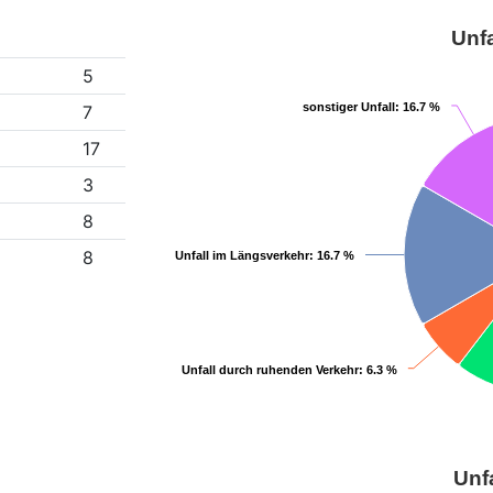
Unfa
5
sonstiger Unfall
sonstiger Unfall
: 16.7 %
: 16.7 %
7
17
3
8
8
Unfall im Längsverkehr
Unfall im Längsverkehr
: 16.7 %
: 16.7 %
Unfall durch ruhenden Verkehr
Unfall durch ruhenden Verkehr
: 6.3 %
: 6.3 %
Unf