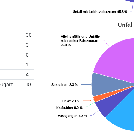
Unfall mit Leichtverletztem
Unfall mit Leichtverletztem
: 95.8 %
: 95.8 %
Unfall
30
Alleinunfälle und Unfälle
Alleinunfälle und Unfälle
mit geicher Fahrzeugart
mit geicher Fahrzeugart
:
:
3
20.8 %
20.8 %
0
1
4
eugart
10
Sonstiges
Sonstiges
: 8.3 %
: 8.3 %
LKW
LKW
: 2.1 %
: 2.1 %
Krafträder
Krafträder
: 0.0 %
: 0.0 %
Fussgänger
Fussgänger
: 6.3 %
: 6.3 %