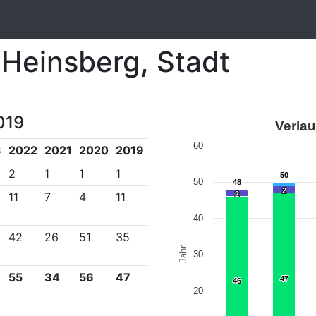
 Heinsberg, Stadt
019
Verlau
60
3
2022
2021
2020
2019
2
1
1
1
50
50
50
48
48
2
2
11
7
4
11
2
2
40
42
26
51
35
Jahr
30
55
34
56
47
47
47
46
46
20