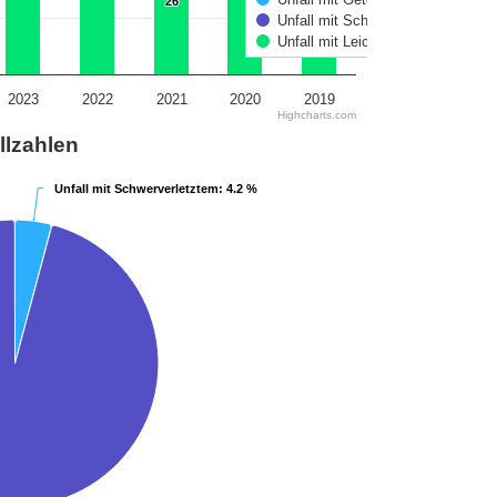
26
26
Unfall mit Schwerverletztem
Unfall mit Leichtverletztem
2023
2022
2021
2020
2019
Highcharts.com
llzahlen
Unfall mit Schwerverletztem
Unfall mit Schwerverletztem
: 4.2 %
: 4.2 %