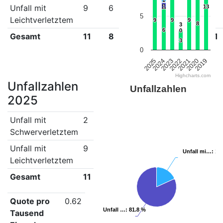
1
1
Unfall mit
9
6
9
3
9
8
1
1
13
13
5
Leichtverletztem
9
9
9
9
9
9
8
8
3
3
6
6
0
0
Gesamt
11
8
10
3
11
11
3
3
0
2022
2021
2020
2019
2025
2024
2023
Highcharts.com
Unfallzahlen
Unfallzahlen
2025
Unfall mit
2
Schwerverletztem
Unfall mit
9
Unfall mi…
Unfall mi…
: 18
: 18
Leichtverletztem
Gesamt
11
Quote pro
0.62
Unfall …
Unfall …
: 81.8 %
: 81.8 %
Tausend