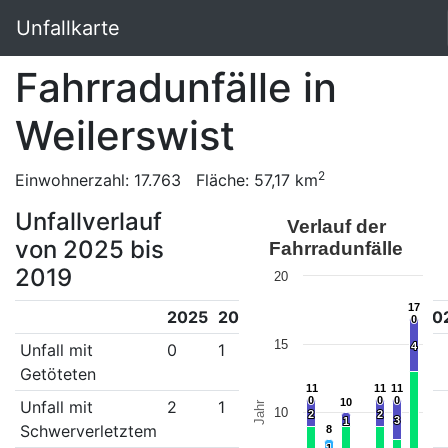
Unfallkarte
Fahrradunfälle in
Weilerswist
2
Einwohnerzahl: 17.763 Fläche: 57,17 km
Unfallverlauf
Verlauf der
von 2025 bis
Fahrradunfälle
2019
20
17
17
2025
2024
2023
2022
2021
20
0
0
15
Unfall mit
0
1
0
0
0
4
4
0
Getöteten
11
11
11
11
11
11
0
0
0
0
0
0
10
10
Unfall mit
2
1
1
0
2
3
Jahr
10
2
2
2
2
3
3
1
1
Schwerverletztem
8
8