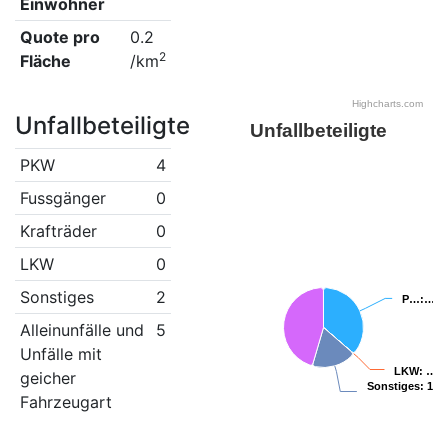
Einwohner
Quote pro
0.2
2
Fläche
/km
Highcharts.com
Unfallbeteiligte
Unfallbeteiligte
PKW
4
Fussgänger
0
Krafträder
0
LKW
0
Sonstiges
2
P…
P…
:…
:…
Alleinunfälle und
5
Unfälle mit
LKW
LKW
: …
: …
geicher
Sonstiges
Sonstiges
: 18.
: 18.
Fahrzeugart