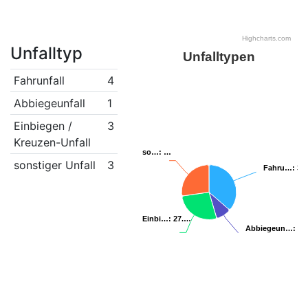
Highcharts.com
Unfalltyp
Unfalltypen
Fahrunfall
4
Abbiegeunfall
1
Einbiegen /
3
Kreuzen-Unfall
so…
so…
: …
: …
sonstiger Unfall
3
Fahru…
Fahru…
: 36
: 36
Einbi…
Einbi…
: 27.…
: 27.…
Abbiegeun…
Abbiegeun…
: 9.
: 9.