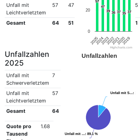
57
57
Unfall mit
57
47
39
36
37
35
47
47
20
39
39
Leichtverletztem
37
37
37
37
36
36
35
35
Gesamt
64
51
43
40
42
41
0
2022
2021
2020
2019
2025
2024
2023
Highcharts.com
Unfallzahlen
Unfallzahlen
2025
Unfall mit
7
Schwerverletztem
Unfall mit
57
Unfall mit S…
Unfall mit S…
: 10
: 10
Leichtverletztem
Gesamt
64
Quote pro
1.68
Tausend
Unfall mit …
Unfall mit …
: 89.1 %
: 89.1 %