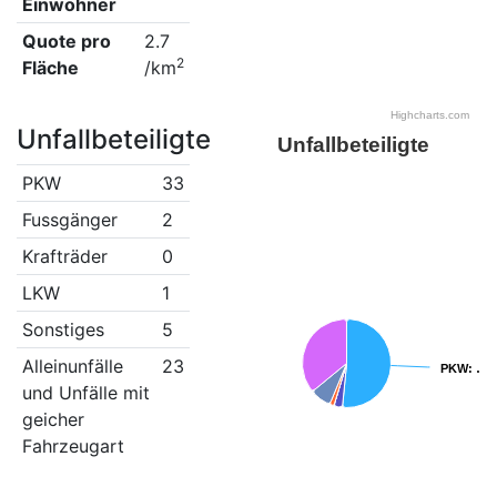
Einwohner
Quote pro
2.7
2
Fläche
/km
Highcharts.com
Unfallbeteiligte
Unfallbeteiligte
PKW
33
Fussgänger
2
Krafträder
0
LKW
1
Sonstiges
5
Alleinunfälle
23
PKW
PKW
: …
: …
und Unfälle mit
geicher
Fahrzeugart