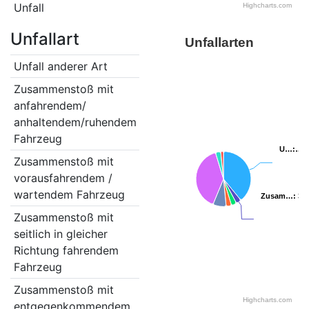
Unfall
Highcharts.com
Unfallart
Unfallarten
Unfall anderer Art
25
Zusammenstoß mit
2
anfahrendem/
anhaltendem/ruhendem
Fahrzeug
U…
U…
:…
:…
Zusammenstoß mit
2
vorausfahrendem /
wartendem Fahrzeug
Zusam…
Zusam…
: 3.
: 3.
Zusammenstoß mit
2
seitlich in gleicher
Richtung fahrendem
Fahrzeug
Zusammenstoß mit
5
Highcharts.com
entgegenkommendem