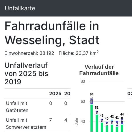
Unfallkarte
Fahrradunfälle in
Wesseling, Stadt
2
Einwohnerzahl: 38.192 Fläche: 23,37 km
Unfallverlauf
Verlauf der
von 2025 bis
Fahrradunfälle
2019
80
2025
2024
2023
2022
2021
20
64
64
0
0
60
7
7
Unfall mit
0
0
0
0
1
0
51
51
Getöteten
4
4
44
44
43
43
42
42
41
41
0
0
40
40
Unfall mit
7
4
4
4
4
6
Jahr
4
4
40
7
7
4
4
4
4
6
6
Schwerverletztem