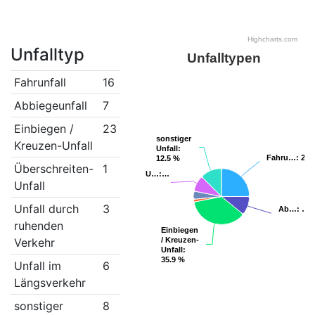
Highcharts.com
Unfalltyp
Unfalltypen
Fahrunfall
16
Abbiegeunfall
7
Einbiegen /
23
sonstiger
sonstiger
Kreuzen-Unfall
Unfall
Unfall
:
:
Fahru…
Fahru…
: 25
: 25
12.5 %
12.5 %
Überschreiten-
1
U…
U…
:…
:…
Unfall
Unfall durch
3
Ab…
Ab…
: …
: …
ruhenden
Einbiegen
Einbiegen
Verkehr
/ Kreuzen-
/ Kreuzen-
Unfall
Unfall
:
:
35.9 %
35.9 %
Unfall im
6
Längsverkehr
sonstiger
8