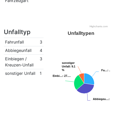
Fahrzeugart
Highcharts.com
Unfalltyp
Unfalltypen
Fahrunfall
3
Abbiegeunfall
4
Einbiegen /
3
sonstiger
sonstiger
Kreuzen-Unfall
Unfall
Unfall
: 9.1
: 9.1
%
%
Fa…
Fa…
: …
: …
sonstiger Unfall
1
Einbi…
Einbi…
: 27.…
: 27.…
Abbiegeu…
Abbiegeu…
: 36
: 36