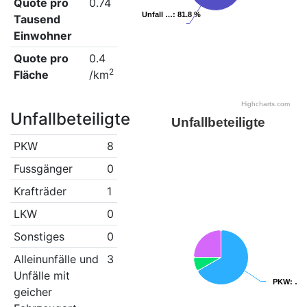
Quote pro
0.74
Unfall …
Unfall …
: 81.8 %
: 81.8 %
Tausend
Einwohner
Quote pro
0.4
2
Fläche
/km
Highcharts.com
Unfallbeteiligte
Unfallbeteiligte
PKW
8
Fussgänger
0
Krafträder
1
LKW
0
Sonstiges
0
Alleinunfälle und
3
Unfälle mit
PKW
PKW
: …
: …
geicher