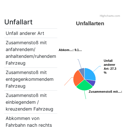
Highcharts.com
Unfallart
Unfallarten
Unfall anderer Art
3
Zusammenstoß mit
1
anfahrendem/
Abkom…
Abkom…
: 9.1…
: 9.1…
anhaltendem/ruhendem
Unfall
Unfall
Fahrzeug
anderer
anderer
Art
Art
: 27.3
: 27.3
Zusammenstoß mit
3
%
%
entgegenkommendem
Fahrzeug
Zusammenstoß mit…
Zusammenstoß mit…
: 27
: 27
Zusammenstoß mit
3
einbiegendem /
kreuzendem Fahrzeug
Abkommen von
1
Fahrbahn nach rechts