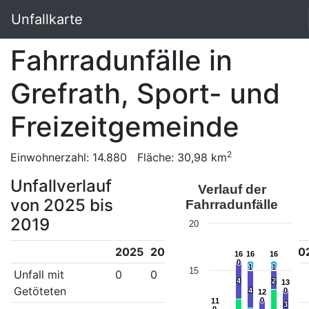
Unfallkarte
Fahrradunfälle in
Grefrath, Sport- und
Freizeitgemeinde
2
Einwohnerzahl: 14.880 Fläche: 30,98 km
Unfallverlauf
Verlauf der
von 2025 bis
Fahrradunfälle
2019
20
2025
2024
2023
2022
2021
20
16
16
16
16
16
16
0
0
1
1
1
1
15
Unfall mit
0
0
0
1
0
1
4
4
2
2
13
13
Getöteten
4
4
0
0
12
12
0
0
11
11
3
3